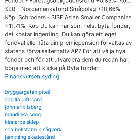
Fonder - Företagsobligationsfond +0,89%: Köp:
SEB - Nordamerikafond Småbolag +10,66%:
Köp: Schroders - SISF Asian Smaller Companies
+11,71%: Köp Du kan när som helst byta fonder,
det kostar ingenting. Du kan göra ett eget
fondval eller låta din premiepension förvaltas av
statens förvalsalternativ AP7 För att välja nya
fonder och för att utvärdera dem du redan har,
börja med att klicka på Byta fonder.
Finanskursen syding
bryggargatan piteå
vanilla gift card
john erik isberg
mandinka song
kinnarps sklep
sca bollstabruk sågverk
jämkning skadestånd