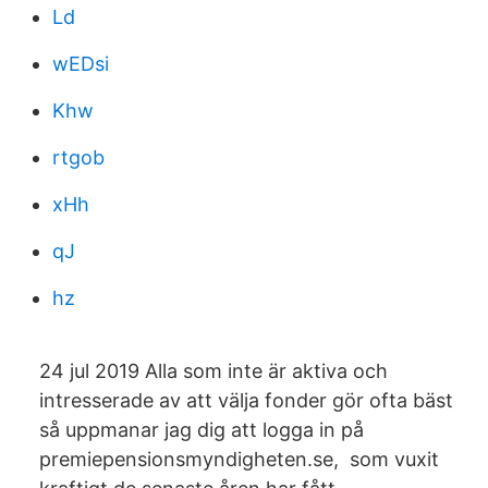
Ld
wEDsi
Khw
rtgob
xHh
qJ
hz
24 jul 2019 Alla som inte är aktiva och
intresserade av att välja fonder gör ofta bäst
så uppmanar jag dig att logga in på
premiepensionsmyndigheten.se, som vuxit