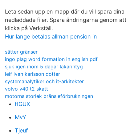
Leta sedan upp en mapp där du vill spara dina
nedladdade filer. Spara ändringarna genom att
klicka på Verkställ.
Hur lange betalas allman pension in
sätter gränser
ingo plag word formation in english pdf
sjuk igen inom 5 dagar läkarintyg
leif ivan karlsson dotter
systemanalytiker och it-arkitekter
volvo v40 t2 skatt
motorns storlek bränsleförbrukningen
fIGUX
MvY
Tjeuf