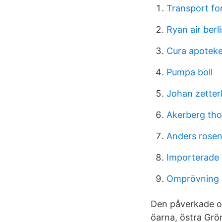
Transport fo
Ryan air berl
Cura apoteke
Pumpa boll
Johan zetter
Akerberg th
Anders rosen
Importerade 
Omprövning s
Den påverkade om
öarna, östra Grö