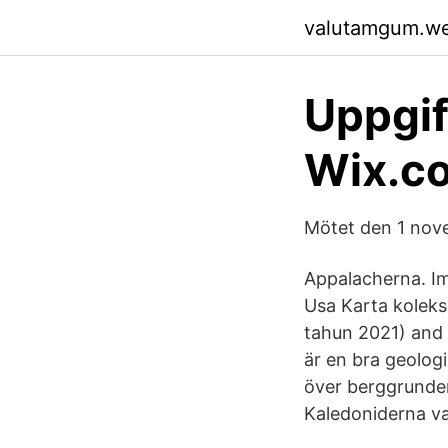
valutamgum.w
Uppgif
Wix.c
Mötet den 1 nov
Appalacherna. Im
Usa Karta koleks
tahun 2021) and 
är en bra geologi
över berggrunde
Kaledoniderna va