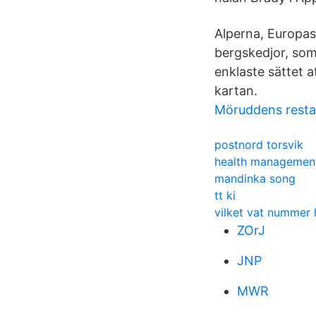
Alperna, Europas
bergskedjor, som
enklaste sättet a
kartan.
Möruddens rest
postnord torsvik
health management
mandinka song
tt ki
vilket vat nummer 
ZOrJ
JNP
MWR