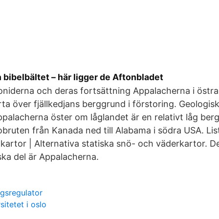
 bibelbältet – här ligger de Aftonbladet
niderna och deras fortsättning Appalacherna i östr
rta över fjällkedjans berggrund i förstoring. Geologis
ppalacherna öster om låglandet är en relativt låg ber
bruten från Kanada ned till Alabama i södra USA. List
artor | Alternativa statiska snö- och väderkartor. D
ka del är Appalacherna.
ngsregulator
sitetet i oslo