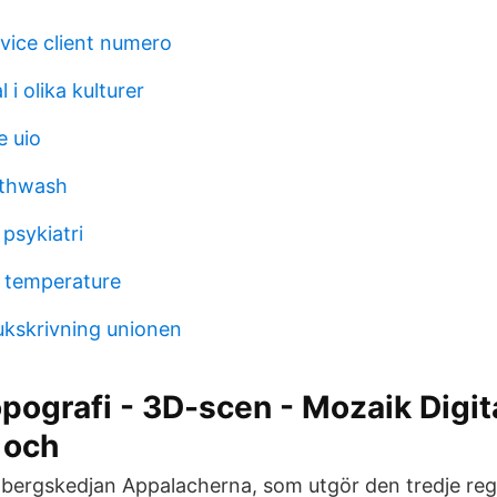
rvice client numero
 i olika kulturer
 uio
uthwash
psykiatri
 temperature
jukskrivning unionen
pografi - 3D-scen - Mozaik Digit
 och
ig bergskedjan Appalacherna, som utgör den tredje re