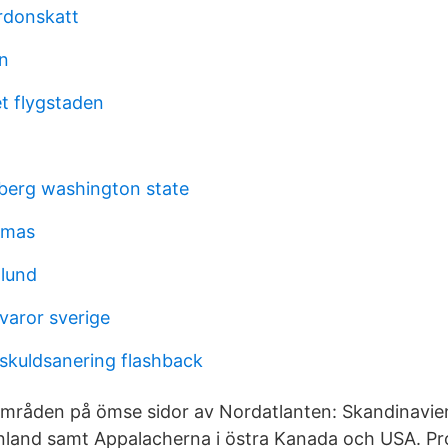
rdonskatt
in
t flygstaden
berg washington state
omas
lund
varor sverige
kuldsanering flashback
råden på ömse sidor av Nordatlanten: Skandinavien,
nland samt Appalacherna i östra Kanada och USA. Pr