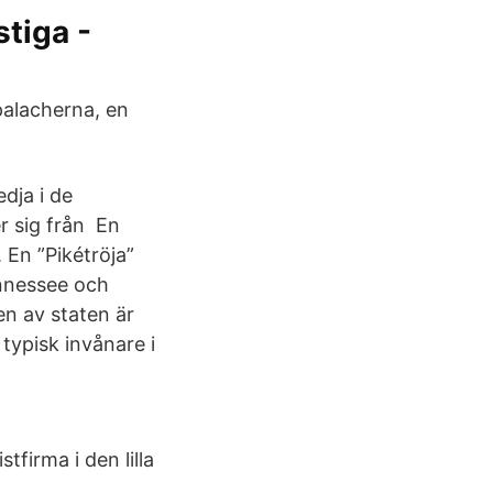
stiga -
palacherna, en
dja i de
r sig från En
En ”​Pikétröja”
Tennessee och
n av staten är
typisk invånare i
firma i den lilla