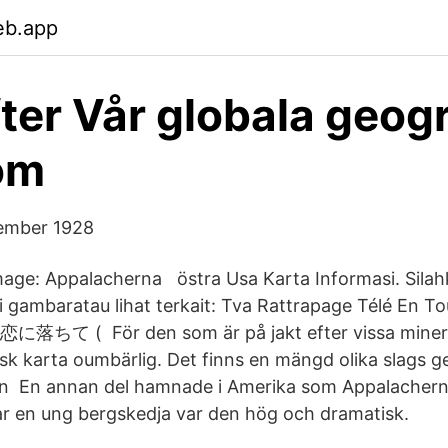
eb.app
ter Vår globala geogr
om
ember 1928
age: Appalacherna östra Usa Karta Informasi. Silahk
i gambaratau lihat terkait: Tva Rattrapage Télé En T
恋に落ちて ( För den som är på jakt efter vissa mineral
sk karta oumbärlig. Det finns en mängd olika slags g
n En annan del hamnade i Amerika som Appalachern
r en ung bergskedja var den hög och dramatisk.