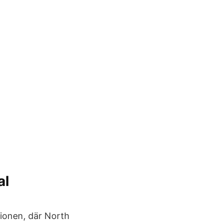
al
gionen, där North