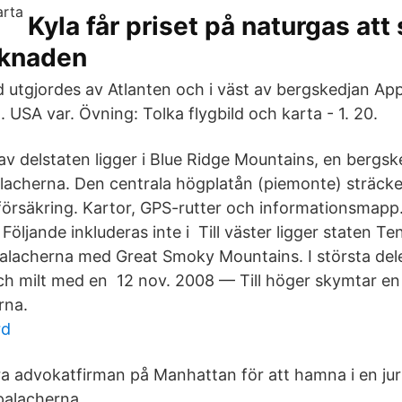
Kyla får priset på naturgas att 
rknaden
 utgjordes av Atlanten och i väst av bergskedjan Ap
. USA var. Övning: Tolka flygbild och karta - 1. 20.
v delstaten ligger i Blue Ridge Mountains, en bergske
lacherna. Den centrala högplatån (piemonte) sträcke
rsäkring. Kartor, GPS-rutter och informationsmapp. 
e. Följande inkluderas inte i Till väster ligger staten 
lacherna med Great Smoky Mountains. I största dele
ch milt med en 12 nov. 2008 — Till höger skymtar en 
rna.
rd
a advokatfirman på Manhattan för att hamna i en jurist
palacherna.