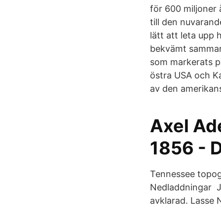
för 600 miljoner
till den nuvarand
lätt att leta upp
bekvämt sammanstä
som markerats på
östra USA och Ka
av den amerikans
Axel Ad
1856 - 
Tennessee topogr
Nedladdningar Ja
avklarad. Lasse N