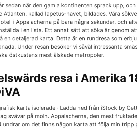
 år sedan när den gamla kontinenten sprack upp, och
e Atlanten, kallad Iapetus-havet, bildades. Våra sökv
 hotell i Appalacherna på bara några sekunder, och alt
llda i en lista. Ett annat sätt att söka är genom att
 en detaljerad karta. Detta är en rundresa som erbju
nada. Under resan besöker vi såväl intressanta små
ka östkustens mest älskade metropoler.
elswärds resa i Amerika 1
DiVA
afisk karta isolerade · Ladda ned från iStock by Get
g svävar på moln. Appalacherna, den mest fruktade
 undrar om det finns någon karta att följa min tripp 