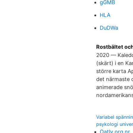
gGMB
HLA
DuDWa
Rostbältet och
2020 — Kaledo
(skärt) i en Ka
större karta A
det närmaste o
animerade snök
nordamerikans
Variabel spänni
psykologi univer
Oatly org nr