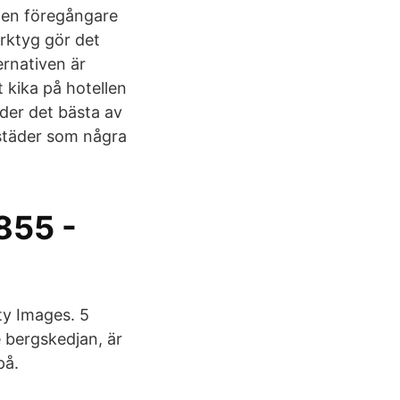
 en föregångare
erktyg gör det
ernativen är
 kika på hotellen
der det bästa av
städer som några
855 -
ty Images. 5
 bergskedjan, är
på.