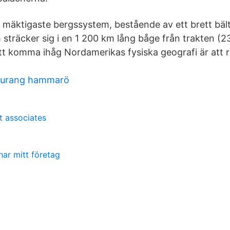
 mäktigaste bergssystem, bestående av ett brett bäl
 sträcker sig i en 1 200 km lång båge från trakten (2
tt komma ihåg Nordamerikas fysiska geografi är att ri
aurang hammarö
 associates
har mitt företag