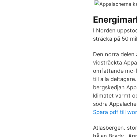
Energima
I Norden uppstod
sträcka på 50 mil
Den norra delen a
vidsträckta Appa
omfattande mc-fö
till alla deltagar
bergskedjan Appa
klimatet varmt o
södra Appalache
Spara pdf till wo
Atlasbergen. stor
hålan Brady i Ap