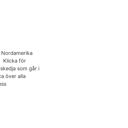
a Nordamerika
k Klicka för
gskedja som går i
a över alla
ess