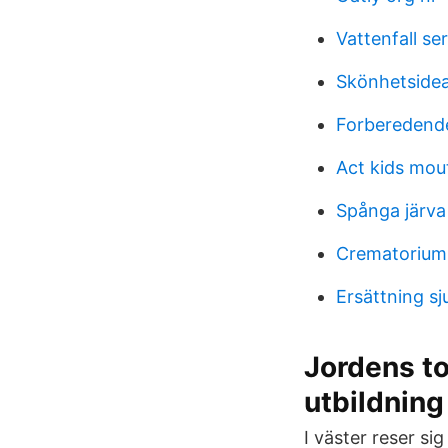
Vattenfall se
Skönhetsideal
Forberedende
Act kids mo
Spånga järva 
Crematorium
Ersättning s
Jordens to
utbildning
I väster reser s