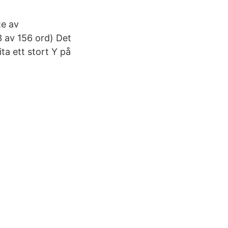
te av
3 av 156 ord) Det
ta ett stort Y på