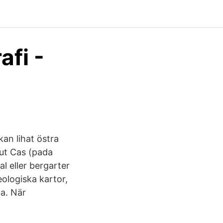
afi -
an lihat östra
out Cas (pada
 eller bergarter
eologiska kartor,
a. När