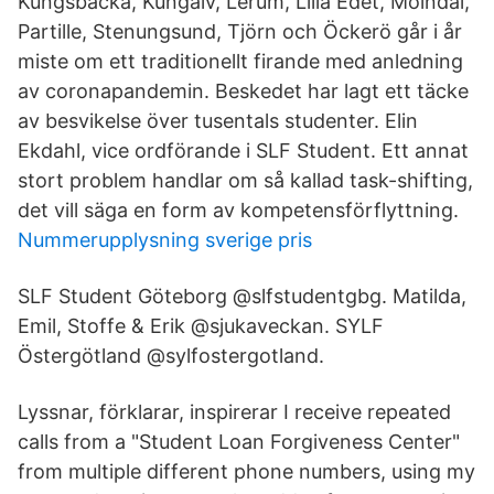
Kungsbacka, Kungälv, Lerum, Lilla Edet, Mölndal,
Partille, Stenungsund, Tjörn och Öckerö går i år
miste om ett traditionellt firande med anledning
av coronapandemin. Beskedet har lagt ett täcke
av besvikelse över tusentals studenter. Elin
Ekdahl, vice ordförande i SLF Student. Ett annat
stort problem handlar om så kallad task-shifting,
det vill säga en form av kompetensförflyttning.
Nummerupplysning sverige pris
SLF Student Göteborg @slfstudentgbg. Matilda,
Emil, Stoffe & Erik @sjukaveckan​. SYLF
Östergötland @sylfostergotland.
Lyssnar, förklarar, inspirerar I receive repeated
calls from a "Student Loan Forgiveness Center"
from multiple different phone numbers, using my